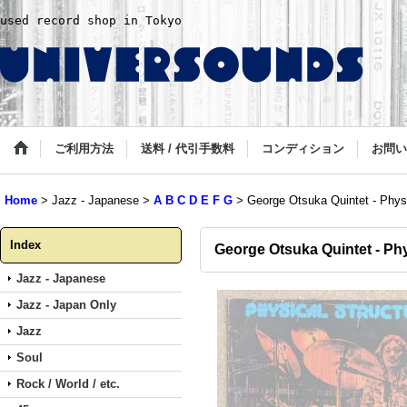
used record shop in Tokyo
ご利用方法
送料 / 代引手数料
コンディション
お問い
Home
>
Jazz - Japanese
>
A B C D E F G
>
George Otsuka Quintet - Physi
Index
George Otsuka Quintet - Phy
Jazz - Japanese
Jazz - Japan Only
Jazz
Soul
Rock / World / etc.