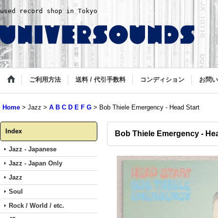
used record shop in Tokyo
ご利用方法
送料 / 代引手数料
コンディション
お問い
Home
>
Jazz
>
A B C D E F G
>
Bob Thiele Emergency - Head Start
Index
Bob Thiele Emergency - Hea
Jazz - Japanese
Jazz - Japan Only
Jazz
Soul
Rock / World / etc.