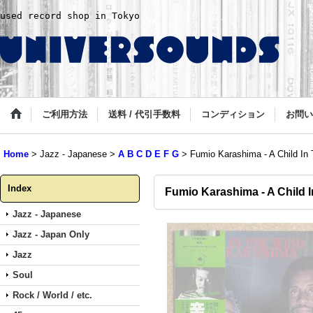
used record shop in Tokyo
ご利用方法
送料 / 代引手数料
コンディション
お問い
Home
>
Jazz - Japanese
>
A B C D E F G
>
Fumio Karashima - A Child In
Index
Fumio Karashima - A Child 
Jazz - Japanese
Jazz - Japan Only
Jazz
Soul
Rock / World / etc.