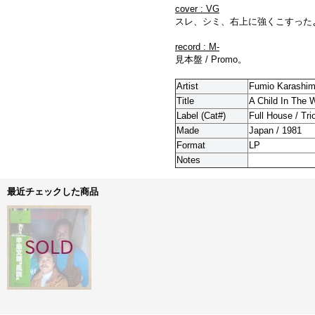
cover : VG
スレ、シミ、右上に強くこすった
record : M-
見本盤 / Promo。
Artist
Fumio Karashi
Title
A Child In The 
Label (Cat#)
Full House / Tri
Made
Japan / 1981
Format
LP
Notes
最近チェックした商品