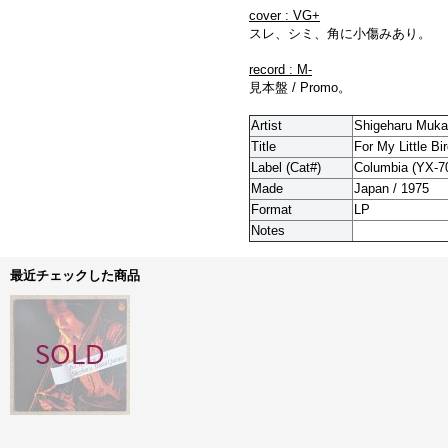
cover : VG+
スレ、シミ、角に小傷みあり。
record : M-
見本盤 / Promo。
Artist
Shigeharu Mukai
Title
For My Little Bi
Label (Cat#)
Columbia (
YX-7
Made
Japan / 1975
Format
LP
Notes
最近チェックした商品