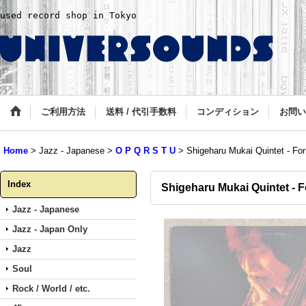
used record shop in Tokyo
ご利用方法
送料 / 代引手数料
コンディション
お問い
Home
>
Jazz - Japanese
>
O P Q R S T U
>
Shigeharu Mukai Quintet - For 
Index
Shigeharu Mukai Quintet - Fo
Jazz - Japanese
Jazz - Japan Only
Jazz
Soul
Rock / World / etc.