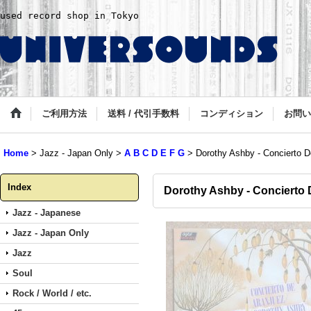
used record shop in Tokyo
ご利用方法
送料 / 代引手数料
コンディション
お問い
Home
>
Jazz - Japan Only
>
A B C D E F G
>
Dorothy Ashby - Concierto D
Index
Dorothy Ashby - Concierto 
Jazz - Japanese
Jazz - Japan Only
Jazz
Soul
Rock / World / etc.