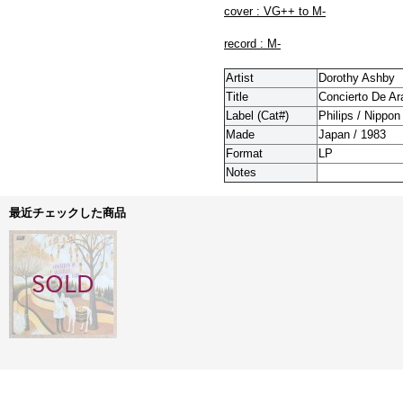
cover : VG++ to M-
record : M-
Artist
Dorothy Ashby
Title
Concierto De Ar
Label (Cat#)
Philips / Nippo
Made
Japan / 1983
Format
LP
Notes
最近チェックした商品