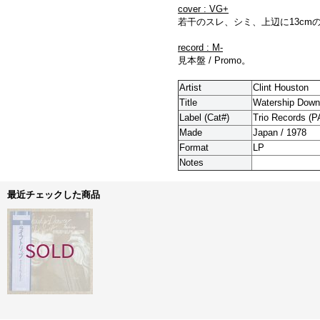
cover : VG+
若干のスレ、シミ、上辺に13cm
record : M-
見本盤 / Promo。
Artist
Clint Houston
Title
Watership Down
Label (Cat#)
Trio Records (P
Made
Japan / 1978
Format
LP
Notes
最近チェックした商品