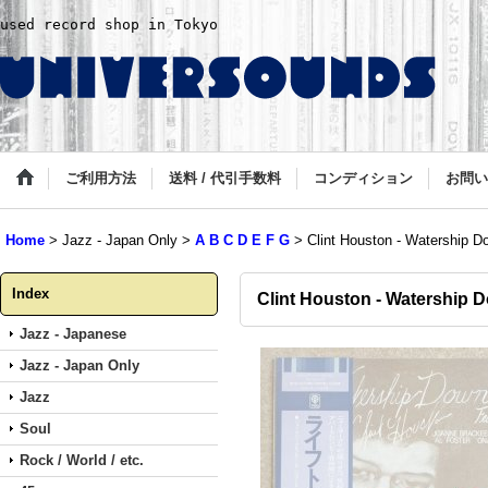
used record shop in Tokyo
ご利用方法
送料 / 代引手数料
コンディション
お問い
Home
>
Jazz - Japan Only
>
A B C D E F G
>
Clint Houston - Watership D
Index
Clint Houston - Watership 
Jazz - Japanese
Jazz - Japan Only
Jazz
Soul
Rock / World / etc.