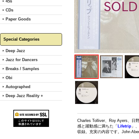
45s
CDs
Paper Goods
Special Categories
Deep Jazz
Jazz for Dancers
Breaks / Samples
Obi
Autographed
Deep Jazz Reality +
Charles Tolliver、Roy 
感と躍動感に満ちた「
Lifetrip
」、
収録。充実の内容です。John Abercro