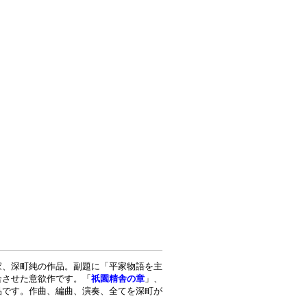
家、深町純の作品。副題に「平家物語を主
合させた意欲作です。「
祇園精舎の章
」、
品です。作曲、編曲、演奏、全てを深町が