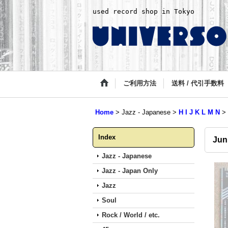
used record shop in Tokyo
ご利用方法
送料 / 代引手数料
Home
>
Jazz - Japanese
>
H I J K L M N
>
Index
Jun
Jazz - Japanese
Jazz - Japan Only
Jazz
Soul
Rock / World / etc.