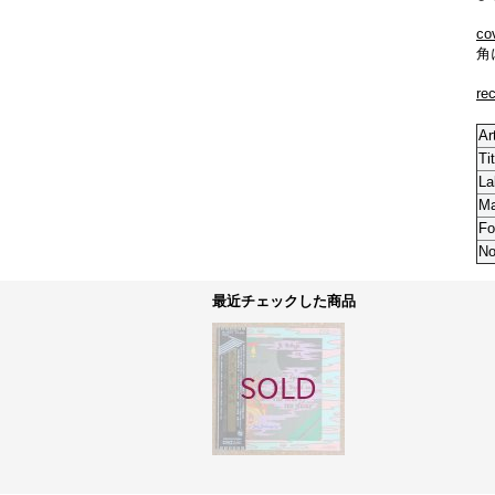
co
角
re
Ar
Tit
La
M
Fo
No
最近チェックした商品