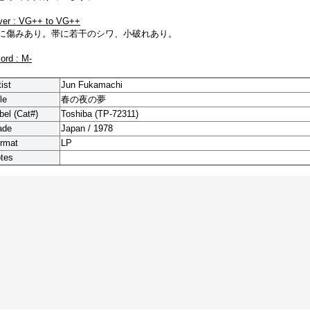
ver : VG++ to VG++
に傷みあり。帯に若干のシワ、小破れあり。
cord : M-
tist
Jun Fukamachi
le
春の夜の夢
bel (Cat#)
Toshiba (
TP-72311
)
ade
Japan / 1978
rmat
LP
tes