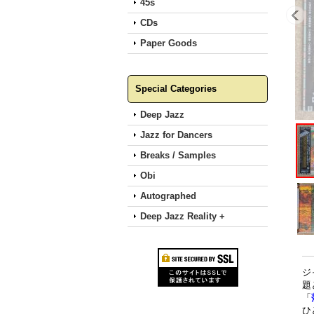
45s
CDs
Paper Goods
Special Categories
Deep Jazz
Jazz for Dancers
Breaks / Samples
Obi
Autographed
Deep Jazz Reality +
ジ
題
「
ひ