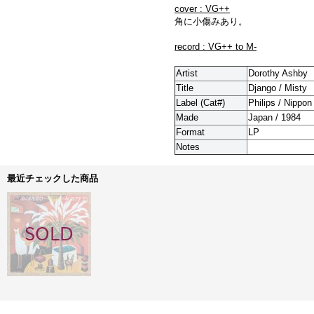
cover : VG++
角に小傷みあり。
record : VG++ to M-
Artist
Dorothy Ashby
Title
Django / Misty
Label (Cat#)
Philips / Nippo
Made
Japan / 1984
Format
LP
Notes
最近チェックした商品