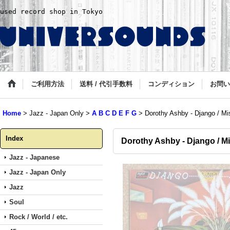
used record shop in Tokyo
ご利用方法
送料 / 代引手数料
コンディション
お問い
Home
>
Jazz - Japan Only
>
A B C D E F G
>
Dorothy Ashby - Django / Mi
Index
Dorothy Ashby - Django / Mi
Jazz - Japanese
Jazz - Japan Only
Jazz
Soul
Rock / World / etc.