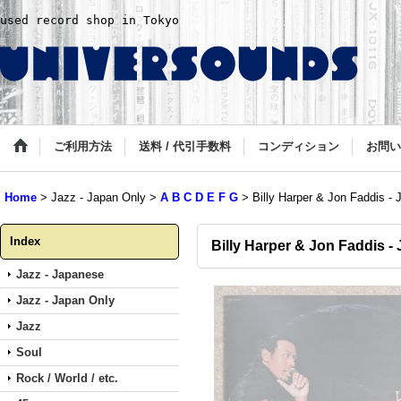
used record shop in Tokyo
ご利用方法
送料 / 代引手数料
コンディション
お問い
Home
>
Jazz - Japan Only
>
A B C D E F G
>
Billy Harper & Jon Faddis - J
Index
Billy Harper & Jon Faddis - 
Jazz - Japanese
Jazz - Japan Only
Jazz
Soul
Rock / World / etc.