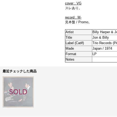
cover : VG
スレあり。
record : M-
見本盤 / Promo。
Artist
Billy Harper & 
Title
Jon & Billy
Label (Cat#)
Trio Records (P
Made
Japan / 1974
Format
LP
Notes
最近チェックした商品