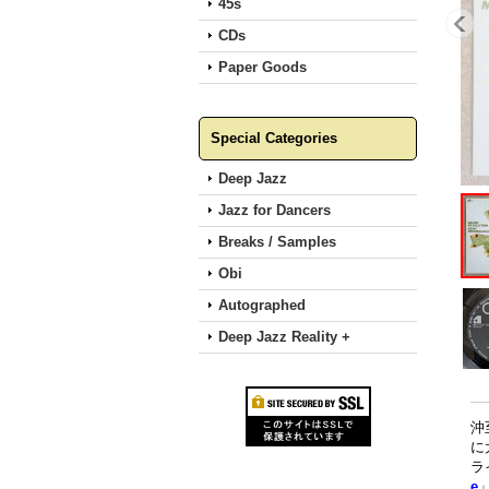
45s
CDs
Paper Goods
Special Categories
Deep Jazz
Jazz for Dancers
Breaks / Samples
Obi
Autographed
Deep Jazz Reality +
沖
に
ラ
e