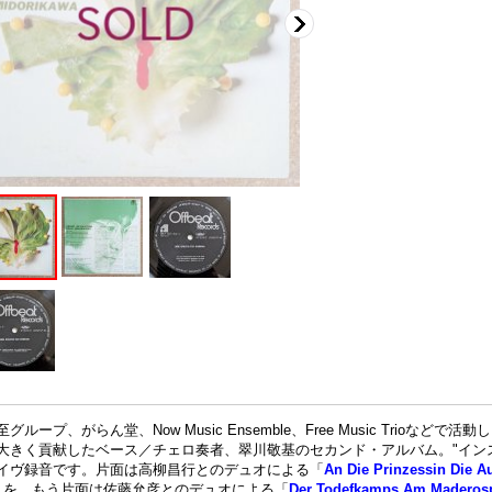
至グループ、がらん堂、Now Music Ensemble、Free Music Trio
大きく貢献したベース／チェロ奏者、翠川敬基のセカンド・アルバム。"インスピ
イヴ録音です。片面は高柳昌行とのデュオによる「
An Die Prinzessin Die
」を、もう片面は佐藤允彦とのデュオによる「
Der Todefkamps Am Maderos