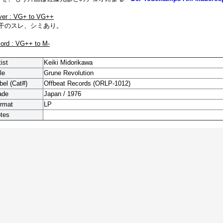
ver : VG+ to VG++
干のスレ、シミあり。
cord : VG++ to M-
tist
Keiki Midorikawa
le
Grune Revolution
bel (Cat#)
Offbeat Records (ORLP-1012)
ade
Japan / 1976
rmat
LP
tes