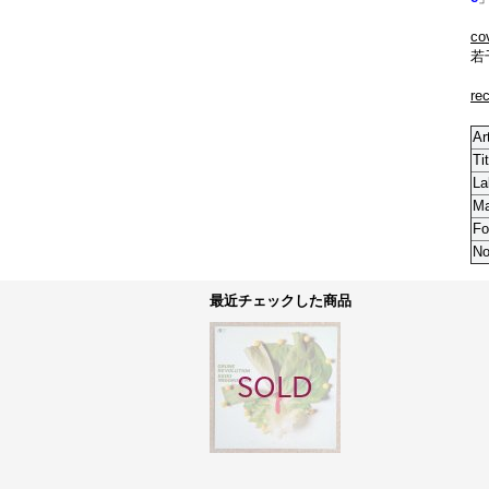
co
若
re
Ar
Tit
La
M
Fo
No
最近チェックした商品