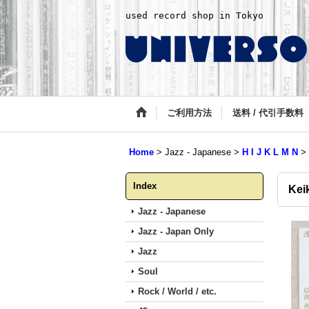
used record shop in Tokyo
ご利用方法
送料 / 代引手数料
Home
>
Jazz - Japanese
>
H I J K L M N
>
Index
Kei
Jazz - Japanese
Jazz - Japan Only
Jazz
Soul
Rock / World / etc.