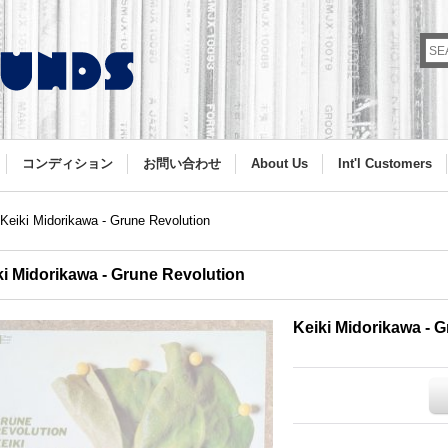
コンディション
お問い合わせ
About Us
Int'l Customers
Keiki Midorikawa - Grune Revolution
ki Midorikawa - Grune Revolution
Keiki Midorikawa - 