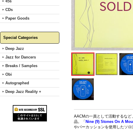
45s
CDs
Paper Goods
Special Categories
Deep Jazz
Jazz for Dancers
Breaks / Samples
Obi
Autographed
Deep Jazz Reality +
AACMの一員として活動するなど
品。「
Nine (9) Stones On A Mou
やパーカッションを使用したソロ