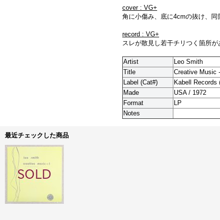
cover : VG+
角に小傷み、底に4cmの抜け、
record : VG+
スレが散見し若干チリつく箇所が
Artist
Leo Smith
Title
Creative Music 
Label (Cat#)
Kabell Records 
Made
USA / 1972
Format
LP
Notes
最近チェックした商品