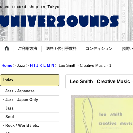
used record shop in Tokyo
ご利用方法
送料 / 代引手数料
コンディション
お問い
Home
>
Jazz
>
H I J K L M N
>
Leo Smith - Creative Music - 1
Index
Leo Smith - Creative Music -
Jazz - Japanese
Jazz - Japan Only
Jazz
Soul
Rock / World / etc.