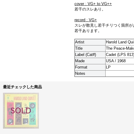
cover : VG+ to VG++
若干のスレあり。
record : VG+
スレが散見し若干チリつく箇所が
若干あります。
Artist
Harold Land Qui
Title
The Peace-Mak
Label (Cat#)
Cadet (LPS 813
Made
USA / 1968
Format
LP
Notes
最近チェックした商品