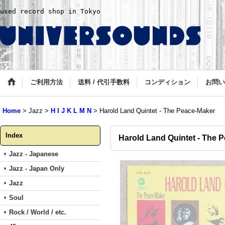
used record shop in Tokyo
ご利用方法
送料 / 代引手数料
コンディション
お問い
Home
>
Jazz
>
H I J K L M N
>
Harold Land Quintet - The Peace-Maker
Index
Harold Land Quintet - The 
Jazz - Japanese
Jazz - Japan Only
Jazz
Soul
Rock / World / etc.