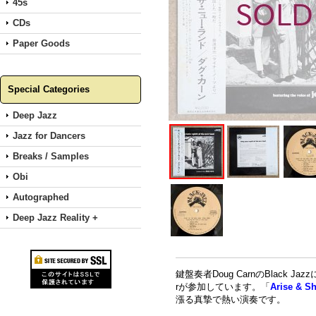
45s
CDs
Paper Goods
Special Categories
Deep Jazz
Jazz for Dancers
Breaks / Samples
Obi
Autographed
Deep Jazz Reality +
鍵盤奏者Doug CarnのBlack J
rが参加しています。「
Arise & S
漲る真摯で熱い演奏です。