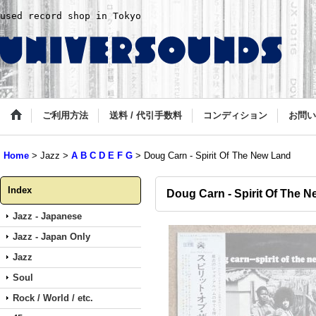
used record shop in Tokyo
ご利用方法
送料 / 代引手数料
コンディション
お問い
Home
>
Jazz
>
A B C D E F G
>
Doug Carn - Spirit Of The New Land
Index
Doug Carn - Spirit Of The 
Jazz - Japanese
Jazz - Japan Only
Jazz
Soul
Rock / World / etc.