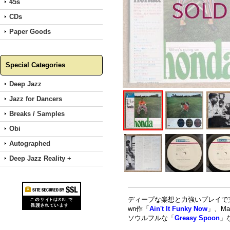
45s
CDs
Paper Goods
Special Categories
Deep Jazz
Jazz for Dancers
Breaks / Samples
Obi
Autographed
Deep Jazz Reality +
ディープな楽想と力強いプレイで
wn作「
Ain't It Funky Now
」、Ma
ソウルフルな「
Greasy Spoon
」