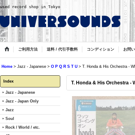
used record shop in Tokyo
ご利用方法
送料 / 代引手数料
コンディション
お問い
Home
>
Jazz - Japanese
>
O P Q R S T U
>
T. Honda & His Orchestra - W
Index
T. Honda & His Orchestra -
Jazz - Japanese
Jazz - Japan Only
Jazz
Soul
Rock / World / etc.