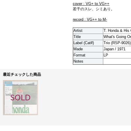
cover : VG+ to VG++
若干のスレ、シミあり。
record : VG++ to M-
Artist
T. Honda & His 
Title
What's Going O
Label (Cat#)
Trio (RSP-9026)
Made
Japan / 1971
Format
LP
Notes
最近チェックした商品