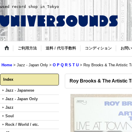
used record shop in Tokyo
ご利用方法
送料 / 代引手数料
コンディション
お問い
Home
>
Jazz - Japan Only
>
O P Q R S T U
>
Roy Brooks & The Artistic Tr
Index
Roy Brooks & The Artistic Tr
Jazz - Japanese
Jazz - Japan Only
Jazz
Soul
Rock / World / etc.