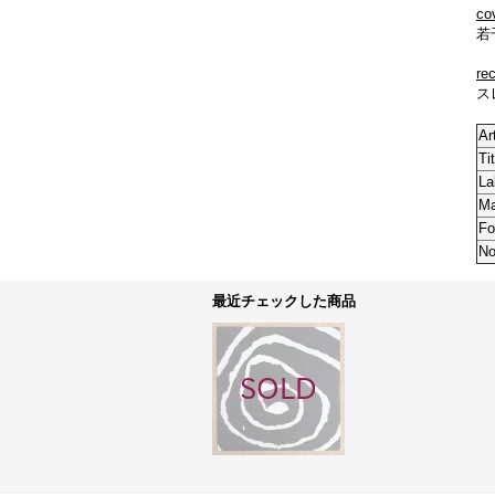
co
若
re
ス
Ar
Tit
La
M
Fo
No
最近チェックした商品