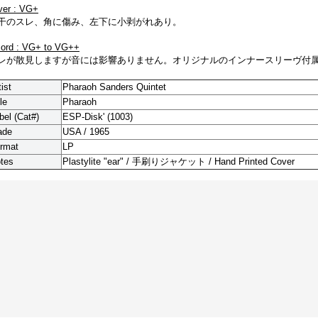
ver : VG+
干のスレ、角に傷み、左下に小剥がれあり。
cord : VG+ to VG++
レが散見しますが音には影響ありません。オリジナルのインナースリーヴ付
tist
Pharaoh Sanders Quintet
le
Pharaoh
bel (Cat#)
ESP-Disk' (1003)
ade
USA / 1965
rmat
LP
tes
Plastylite "ear"
/ 手刷りジャケット / Hand Printed Cover