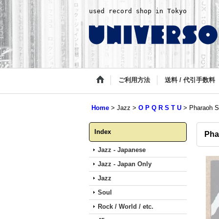
used record shop in Tokyo
ご利用方法
送料 / 代引手数料
Home
>
Jazz
>
O P Q R S T U
>
Pharaoh S
Index
Pha
Jazz - Japanese
Jazz - Japan Only
Jazz
Soul
Rock / World / etc.