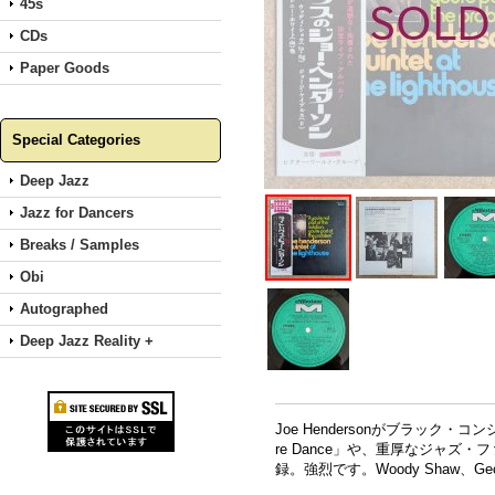
45s
CDs
Paper Goods
Special Categories
Deep Jazz
Jazz for Dancers
Breaks / Samples
Obi
Autographed
Deep Jazz Reality +
Joe Hendersonがブラック
re Dance」や、重厚なジャズ・
録。強烈です。Woody Shaw、Geor