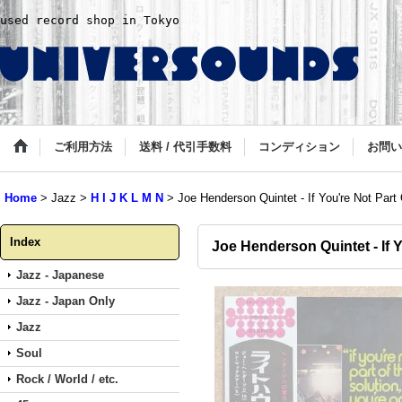
used record shop in Tokyo
ご利用方法
送料 / 代引手数料
コンディション
お問い
Home
>
Jazz
>
H I J K L M N
>
Joe Henderson Quintet - If You're Not Part
Index
Joe Henderson Quintet - If 
Jazz - Japanese
Jazz - Japan Only
Jazz
Soul
Rock / World / etc.