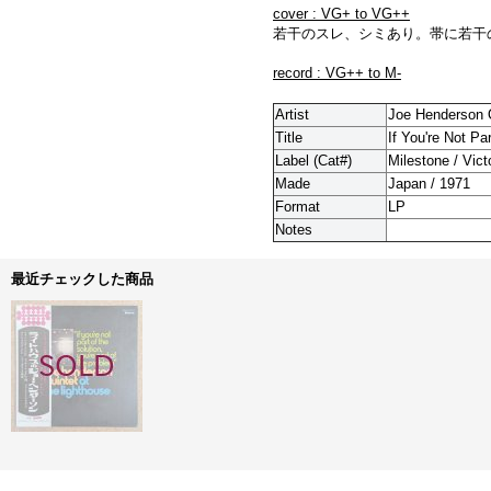
cover : VG+ to VG++
若干のスレ、シミあり。帯に若干
record : VG++ to M-
Artist
Joe Henderson 
Title
If You're Not Pa
Label (Cat#)
Milestone / Vic
Made
Japan / 1971
Format
LP
Notes
最近チェックした商品