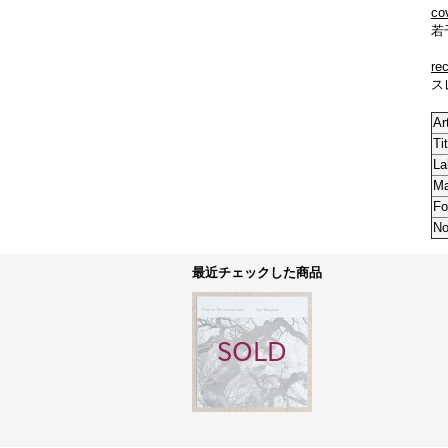
co
若
re
ス
Ar
Tit
La
M
Fo
No
最近チェックした商品