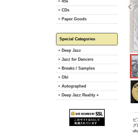
45s
CDs
Paper Goods
Special Categories
Deep Jazz
Jazz for Dancers
Breaks / Samples
Obi
Autographed
Deep Jazz Reality +
ピ
グ
u