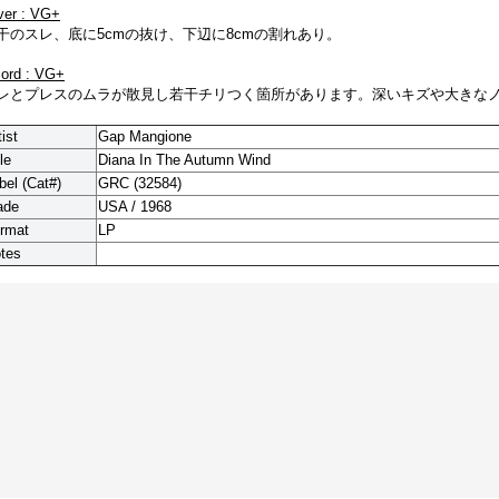
ver : VG+
干のスレ、底に5cmの抜け、下辺に8cmの割れあり。
cord : VG+
レとプレスのムラが散見し若干チリつく箇所があります。深いキズや大きな
tist
Gap Mangione
le
Diana In The Autumn Wind
bel (Cat#)
GRC (32584)
ade
USA / 1968
rmat
LP
tes