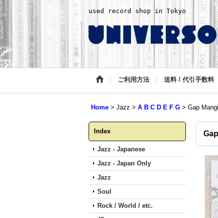
used record shop in Tokyo
ご利用方法
送料 / 代引手数料
Home
>
Jazz
>
A B C D E F G
>
Gap Mangi
Index
Gap
Jazz - Japanese
Jazz - Japan Only
Jazz
Soul
Rock / World / etc.