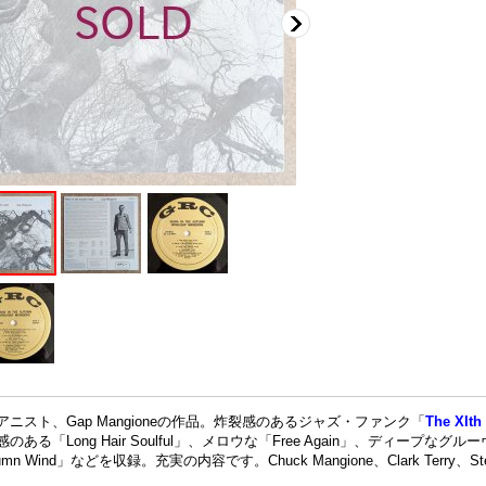
アニスト、Gap Mangioneの作品。炸裂感のあるジャズ・ファンク「
The XIt
感のある「Long Hair Soulful」、メロウな「Free Again」、ディープなグルー
tumn Wind」などを収録。充実の内容です。Chuck Mangione、Clark Terry、