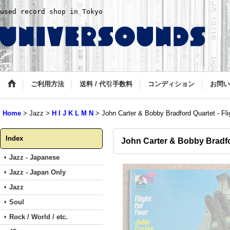
used record shop in Tokyo
ご利用方法
送料 / 代引手数料
コンディション
お問い
Home
>
Jazz
>
H I J K L M N
>
John Carter & Bobby Bradford Quartet - Fli
Index
John Carter & Bobby Bradfor
Jazz - Japanese
Jazz - Japan Only
Jazz
Soul
Rock / World / etc.