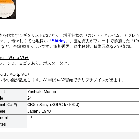
本を代表するギタリストのひとり、増尾好秋のセカンド・アルバム。アグレ
ing」、瑞々しくて心地良い「
Shirley
」、渡辺貞夫がフルートで参加した「Corval
」など、全編素晴らしいです。市川秀男、鈴木良雄、日野元彦などが参加。
ver : VG to VG+
レ、シミ、ヨゴレあり。ポスター欠け。
cord : VG tp VG+
レや小傷が散見します。A1半ばやA2冒頭でチリプチノイズが出ます。
tist
Yoshiaki Masuo
le
24
bel (Cat#)
CBS / Sony (SOPC-57103-J)
ade
Japan / 1970
rmat
LP
tes