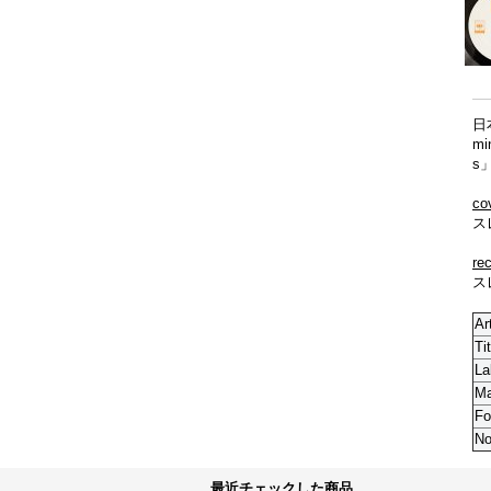
日
m
s
co
ス
re
ス
Ar
Tit
La
M
Fo
No
最近チェックした商品