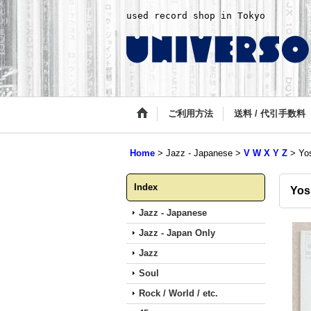
used record shop in Tokyo
ご利用方法
送料 / 代引手数料
Home
>
Jazz - Japanese
>
V W X Y Z
>
Yo
Index
Yos
Jazz - Japanese
Jazz - Japan Only
Jazz
Soul
Rock / World / etc.