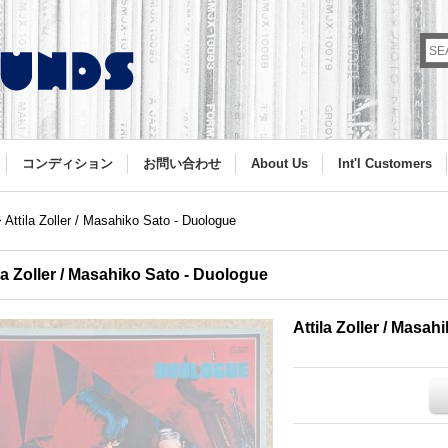
コンディション
お問い合わせ
About Us
Int'l Customers
>
Attila Zoller / Masahiko Sato - Duologue
la Zoller / Masahiko Sato - Duologue
Attila Zoller / Masa