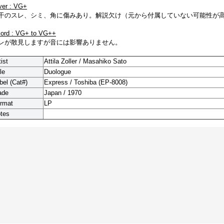
ver : VG+
干のスレ、シミ、角に傷みあり。解説欠け（元から付属していない可能性が
cord : VG+ to VG++
レが散見しますが音には影響ありません。
tist
Attila Zoller / Masahiko Sato
le
Duologue
bel (Cat#)
Express / Toshiba (EP-8008)
ade
Japan / 1970
rmat
LP
tes