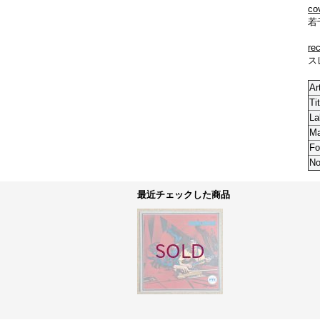
co
若
re
ス
Ar
Tit
La
M
Fo
No
最近チェックした商品