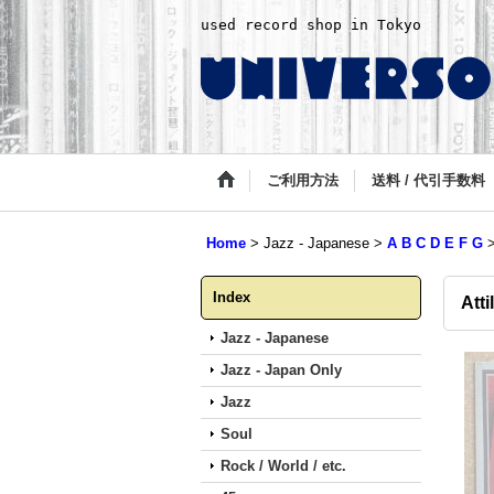
used record shop in Tokyo
ご利用方法
送料 / 代引手数料
Home
>
Jazz - Japanese
>
A B C D E F G
Index
Atti
Jazz - Japanese
Jazz - Japan Only
Jazz
Soul
Rock / World / etc.