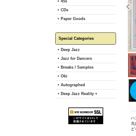
45s
CDs
Paper Goods
Special Categories
Deep Jazz
Jazz for Dancers
Breaks / Samples
Obi
Autographed
Deep Jazz Reality +
ハ
允
ど