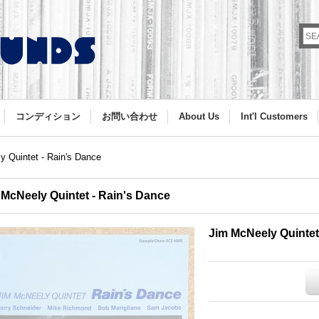
コンディション
お問い合わせ
About Us
Int'l Customers
 Quintet - Rain's Dance
 McNeely Quintet - Rain's Dance
Jim McNeely Quintet