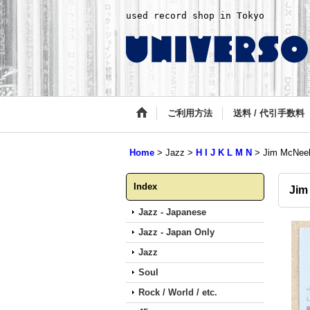
used record shop in Tokyo
ご利用方法
送料 / 代引手数料
Home
>
Jazz
>
H I J K L M N
>
Jim McNeely
Index
Jim
Jazz - Japanese
Jazz - Japan Only
Jazz
Soul
Rock / World / etc.