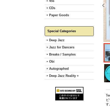
45s
CDs
Paper Goods
Special Categories
Deep Jazz
Jazz for Dancers
Breaks / Samples
Obi
Autographed
Deep Jazz Reality +
T
ビ
す。