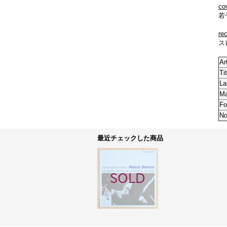
co
若
re
ス
Ar
Tit
La
M
Fo
No
最近チェックした商品