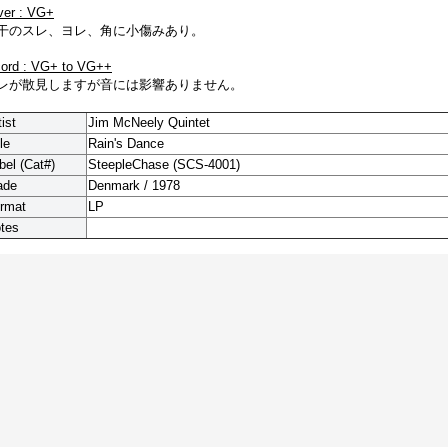
ver : VG+
干のスレ、ヨレ、角に小傷みあり。
cord : VG+ to VG++
レが散見しますが音には影響ありません。
tist
Jim McNeely Quintet
le
Rain's Dance
bel (Cat#)
SteepleChase (SCS-4001)
ade
Denmark / 1978
rmat
LP
tes