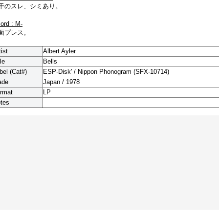
干のスレ、シミあり。
cord : M-
面プレス。
tist
Albert Ayler
le
Bells
bel (Cat#)
ESP-Disk' / Nippon Phonogram (SFX-10714)
ade
Japan / 1978
rmat
LP
tes