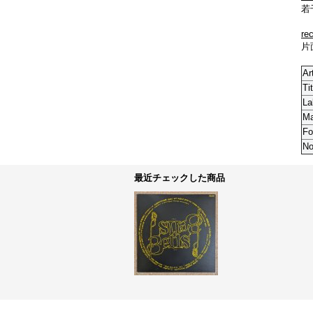
若
re
片
Ar
Tit
La
M
Fo
No
最近チェックした商品