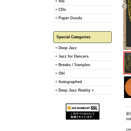
45s
CDs
Paper Goods
Special Categories
Deep Jazz
Jazz for Dancers
Breaks / Samples
Obi
Autographed
Deep Jazz Reality +
前
r
co