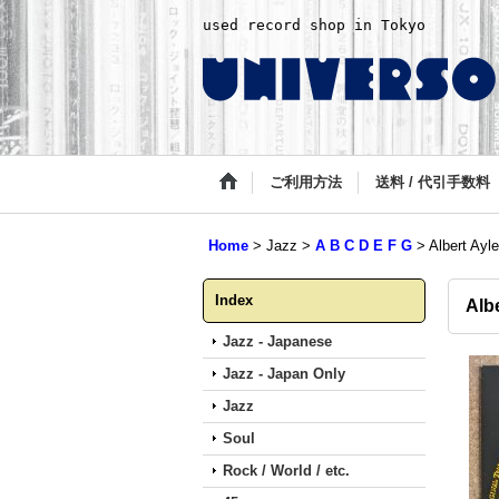
used record shop in Tokyo
ご利用方法
送料 / 代引手数料
Home
>
Jazz
>
A B C D E F G
>
Albert Ayle
Index
Albe
Jazz - Japanese
Jazz - Japan Only
Jazz
Soul
Rock / World / etc.