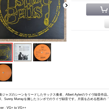
衛ジャズのシーンをリードしたサックス奏者、Albert Aylerのライヴ録音作品。Charles 
rell、Sunny Murrayを擁したコンボでのライヴ録音です。片面を占める怒涛の
ver : VG+ to VG++