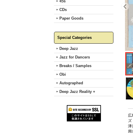
45s
CDs
Paper Goods
Special Categories
Deep Jazz
Jazz for Dancers
Breaks / Samples
Obi
Autographed
Deep Jazz Reality +
広
ズ
津
用