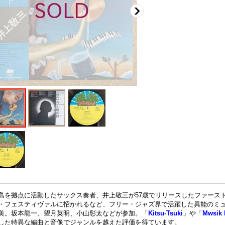
島を拠点に活動したサックス奏者、井上敬三が57歳でリリースしたファース
・フェスティヴァルに招かれるなど、フリー・ジャズ界で活躍した異能のミ
美。坂本龍一、望月英明、小山彰太などが参加。「
Kitsu-Tsuki
」や「
Mwsik 
した特異な編曲と音像でジャンルを越えた評価を得ています。