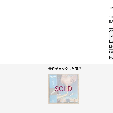
co
re
見本
Ar
Tit
La
M
Fo
No
最近チェックした商品