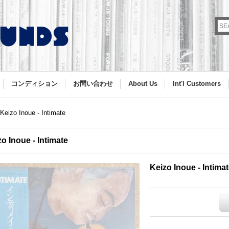
コンディション
お問い合わせ
About Us
Int'l Customers
Keizo Inoue - Intimate
o Inoue - Intimate
Keizo Inoue - Intima