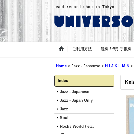
used record shop in Tokyo
ご利用方法
送料 / 代引手数料
Home
>
Jazz - Japanese
>
H I J K L M N
>
Index
Keiz
Jazz - Japanese
Jazz - Japan Only
Jazz
Soul
Rock / World / etc.