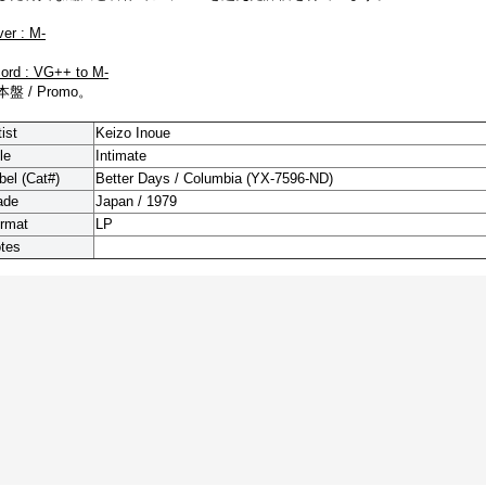
ver : M-
cord : VG++ to M-
盤 / Promo。
tist
Keizo Inoue
le
Intimate
bel (Cat#)
Better Days / Columbia (YX-7596-ND)
ade
Japan / 1979
rmat
LP
tes