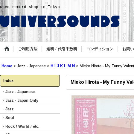
used record shop in Tokyo
ご利用方法
送料 / 代引手数料
コンディション
お問い
Home
>
Jazz - Japanese
>
H I J K L M N
>
Mieko Hirota - My Funny Valent
Index
Mieko Hirota - My Funny Val
Jazz - Japanese
Jazz - Japan Only
Jazz
Soul
Rock / World / etc.