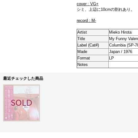
cover : VG+
シミ、上辺に10cmの割れあり。
record : M-
Artist
Mieko Hirota
Title
My Funny Valen
Label (Cat#)
Columbia (
SP-7
Made
Japan / 1976
Format
LP
Notes
最近チェックした商品