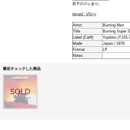
若干のスレあり。
record : VG++
Artist
Burning Men
Title
Burning Super 
Label (Cat#)
Yupiteru (YJ25-
Made
Japan / 1978
Format
LP
Notes
最近チェックした商品