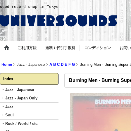
used record shop in Tokyo
ご利用方法
送料 / 代引手数料
コンディション
お問い
Home
>
Jazz - Japanese
>
A B C D E F G
>
Burning Men - Burning Super 
Index
Burning Men - Burning Sup
Jazz - Japanese
Jazz - Japan Only
Jazz
Soul
Rock / World / etc.