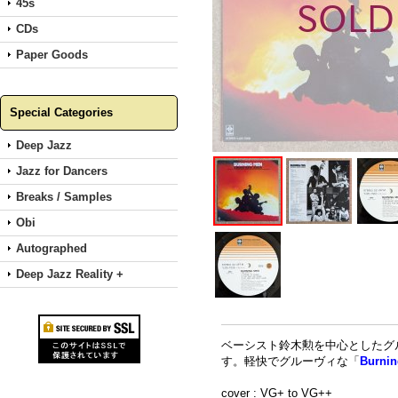
45s
CDs
Paper Goods
Special Categories
Deep Jazz
Jazz for Dancers
Breaks / Samples
Obi
Autographed
Deep Jazz Reality +
ベーシスト鈴木勲を中心としたグル
す。軽快でグルーヴィな「
Burni
cover : VG+ to VG++