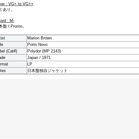
ver : VG+ to VG++
ミあり。
cord : M-
盤 / Promo。
tist
Marion Brown
le
Porto Novo
bel (Cat#)
Polydor (MP 2143)
ade
Japan / 1971
rmat
LP
tes
日本盤独自ジャケット