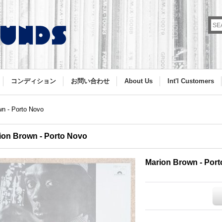
コンディション
お問い合わせ
About Us
Int'l Customers
wn - Porto Novo
ion Brown - Porto Novo
Marion Brown - Por