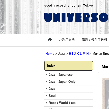
used record shop in Tokyo
ご利用方法
送料 / 代引手数料
Home
>
Jazz
>
H I J K L M N
>
Marion Bro
Index
Mar
Jazz - Japanese
Jazz - Japan Only
Jazz
Soul
Rock / World / etc.