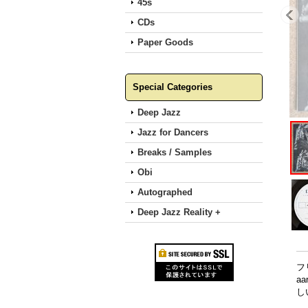
45s
CDs
Paper Goods
Special Categories
Deep Jazz
Jazz for Dancers
Breaks / Samples
Obi
Autographed
Deep Jazz Reality +
フ
aa
し