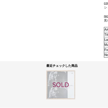
co
シ
re
見本
Ar
Tit
La
M
Fo
No
最近チェックした商品