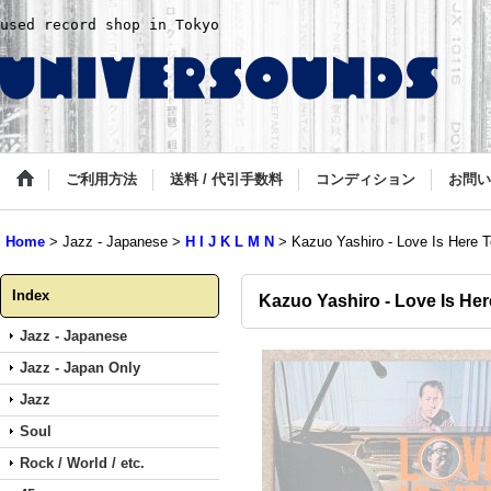
used record shop in Tokyo
ご利用方法
送料 / 代引手数料
コンディション
お問い
Home
>
Jazz - Japanese
>
H I J K L M N
>
Kazuo Yashiro - Love Is Here 
Index
Kazuo Yashiro - Love Is Her
Jazz - Japanese
Jazz - Japan Only
Jazz
Soul
Rock / World / etc.