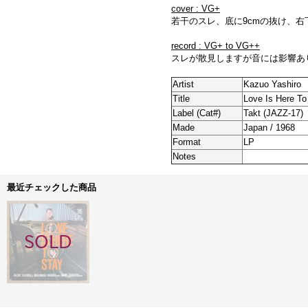
cover : VG+
若干のスレ、底に9cmの抜け、
record : VG+ to VG++
スレが散見しますが音には影響ありま
Artist
Kazuo Yashiro
Title
Love Is Here To
Label (Cat#)
Takt (JAZZ-17)
Made
Japan / 1968
Format
LP
Notes
最近チェックした商品