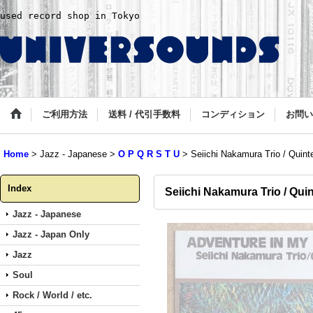
used record shop in Tokyo
ご利用方法
送料 / 代引手数料
コンディション
お問い
Home
>
Jazz - Japanese
>
O P Q R S T U
>
Seiichi Nakamura Trio / Quint
Index
Seiichi Nakamura Trio / Qui
Jazz - Japanese
Jazz - Japan Only
Jazz
Soul
Rock / World / etc.