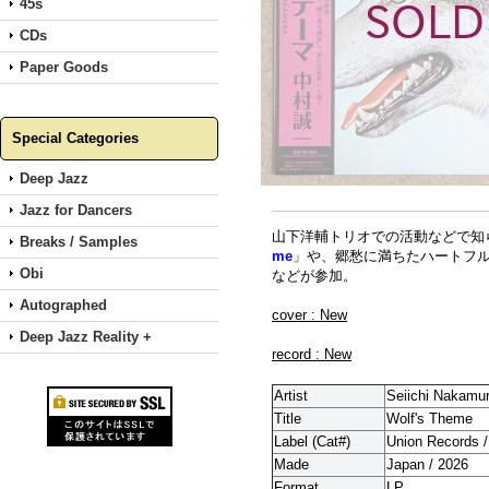
45s
CDs
Paper Goods
Special Categories
Deep Jazz
Jazz for Dancers
山下洋輔トリオでの活動などで知
Breaks / Samples
me
」や、郷愁に満ちたハートフ
Obi
などが参加。
Autographed
cover : New
Deep Jazz Reality +
record : New
Artist
Seiichi Nakamu
Title
Wolf's Theme
Label (Cat#)
Union Records /
Made
Japan / 2026
Format
LP