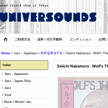
used record shop in Tokyo
ご利用方法
送料 / 代引手数料
コンディション
お問い
Home
>
Jazz - Japanese
>
O P Q R S T U
>
Seiichi Nakamura - Wolf's Th
Index
Seiichi Nakamura - Wolf's 
Jazz - Japanese
Jazz - Japan Only
Jazz
Soul
Rock / World / etc.