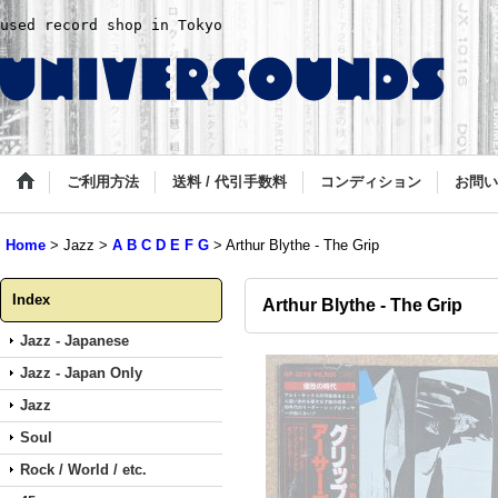
used record shop in Tokyo
ご利用方法
送料 / 代引手数料
コンディション
お問い
Home
>
Jazz
>
A B C D E F G
>
Arthur Blythe - The Grip
Index
Arthur Blythe - The Grip
Jazz - Japanese
Jazz - Japan Only
Jazz
Soul
Rock / World / etc.