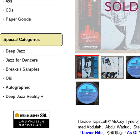
45s
CDs
Paper Goods
Special Categories
Deep Jazz
Jazz for Dancers
Breaks / Samples
Obi
Autographed
Deep Jazz Reality +
Horace TapscottやMcCoy
med Abdulah、Abdul W
「
Lower Nile
」や重厚な「
As Of 