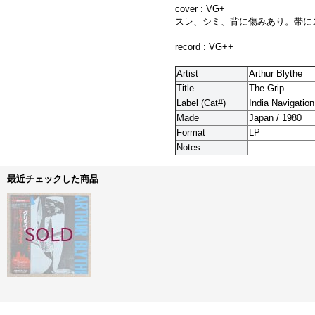
cover : VG+
スレ、シミ、背に傷みあり。帯に
record : VG++
Artist
Arthur Blythe
Title
The Grip
Label (Cat#)
India Navigatio
Made
Japan / 1980
Format
LP
Notes
最近チェックした商品