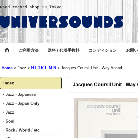
used record shop in Tokyo
ご利用方法
送料 / 代引手数料
コンディション
お問い
Home
>
Jazz
>
H I J K L M N
>
Jacques Coursil Unit - Way Ahead
Index
Jacques Coursil Unit - Way
Jazz - Japanese
Jazz - Japan Only
Jazz
Soul
Rock / World / etc.