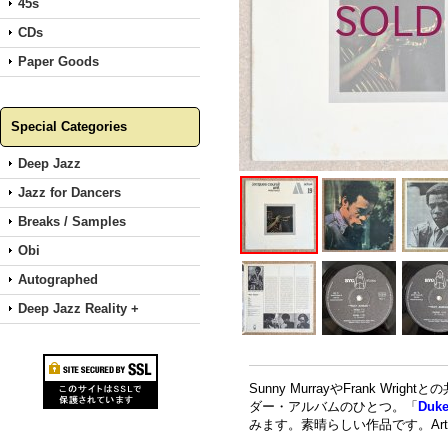
45s
CDs
Paper Goods
Special Categories
Deep Jazz
Jazz for Dancers
Breaks / Samples
Obi
Autographed
Deep Jazz Reality +
Sunny MurrayやFrank W
ダー・アルバムのひとつ。「
Duk
みます。素晴らしい作品です。Arthur J