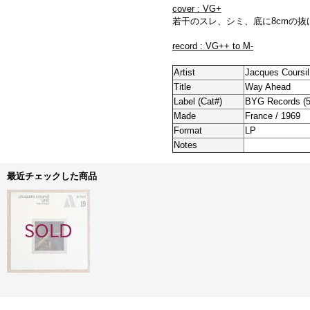
cover : VG+
若干のスレ、シミ、底に8cmの抜
record : VG++ to M-
Artist
Jacques Coursil
Title
Way Ahead
Label (Cat#)
BYG Records (5
Made
France / 1969
Format
LP
Notes
最近チェックした商品