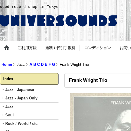
used record shop in Tokyo
ご利用方法
送料 / 代引手数料
コンディション
お問い
Home
>
Jazz
>
A B C D E F G
>
Frank Wright Trio
Index
Frank Wright Trio
Jazz - Japanese
Jazz - Japan Only
Jazz
Soul
Rock / World / etc.