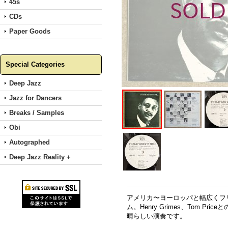
45s
CDs
Paper Goods
Special Categories
Deep Jazz
Jazz for Dancers
Breaks / Samples
Obi
Autographed
Deep Jazz Reality +
アメリカ〜ヨーロッパと幅広くフリー
ム。Henry Grimes、Tom Pri
晴らしい演奏です。