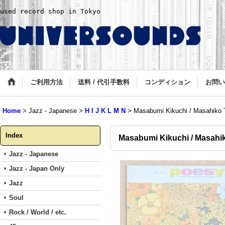
used record shop in Tokyo
ご利用方法
送料 / 代引手数料
コンディション
お問い
Home
>
Jazz - Japanese
>
H I J K L M N
>
Masabumi Kikuchi / Masahiko
Index
Masabumi Kikuchi / Masahi
Jazz - Japanese
Jazz - Japan Only
Jazz
Soul
Rock / World / etc.