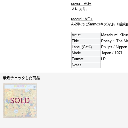
cover : VG+
スレあり。
record : VG+
A-2半ばに5mmのキズがあり断
Artist
Masabumi Kikuc
Title
Poesy ~ The M
Label (Cat#)
Philips / Nippo
Made
Japan / 1971
Format
LP
Notes
最近チェックした商品