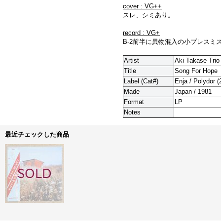
cover : VG++
スレ、シミあり。
record : VG+
B-2前半に異物混入の小プレス
Artist
Aki Takase Trio
Title
Song For Hope
Label (Cat#)
Enja / Polydor (
Made
Japan / 1981
Format
LP
Notes
最近チェックした商品