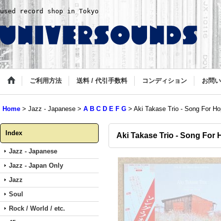
used record shop in Tokyo
ご利用方法
送料 / 代引手数料
コンディション
お問い
Home
>
Jazz - Japanese
>
A B C D E F G
>
Aki Takase Trio - Song For H
Index
Aki Takase Trio - Song For
Jazz - Japanese
Jazz - Japan Only
Jazz
Soul
Rock / World / etc.