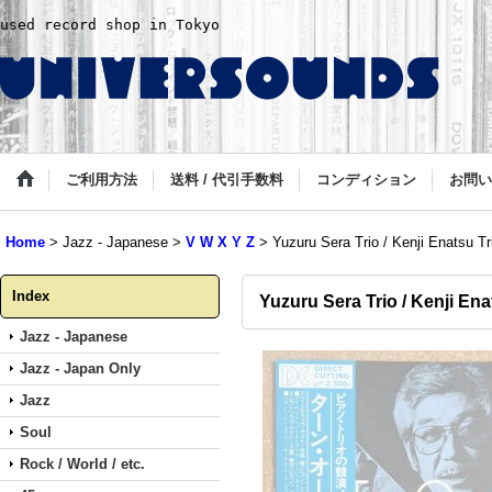
used record shop in Tokyo
ご利用方法
送料 / 代引手数料
コンディション
お問い
Home
>
Jazz - Japanese
>
V W X Y Z
>
Yuzuru Sera Trio / Kenji Enatsu Tr
Index
Yuzuru Sera Trio / Kenji Ena
Jazz - Japanese
Jazz - Japan Only
Jazz
Soul
Rock / World / etc.