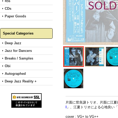
45s
CDs
Paper Goods
Special Categories
Deep Jazz
Jazz for Dancers
Breaks / Samples
Obi
Autographed
Deep Jazz Reality +
片面に世良譲トリオ、片面に江夏
l
」、江夏トリオによる心地良い「
cover : VG+ to VG++