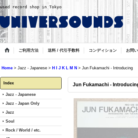
used record shop in Tokyo
ご利用方法
送料 / 代引手数料
コンディション
お問い
Home
>
Jazz - Japanese
>
H I J K L M N
>
Jun Fukamachi - Introducing
Index
Jun Fukamachi - Introducin
Jazz - Japanese
Jazz - Japan Only
Jazz
Soul
Rock / World / etc.