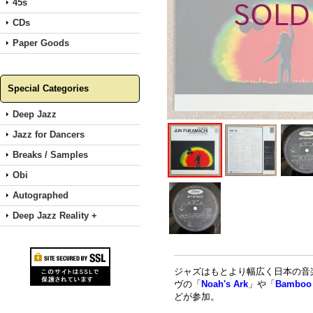
45s
CDs
Paper Goods
Special Categories
Deep Jazz
Jazz for Dancers
Breaks / Samples
Obi
Autographed
Deep Jazz Reality +
ジャズはもとより幅広く日本の音
ヴの「
Noah's Ark
」や「
Bamboo
どが参加。