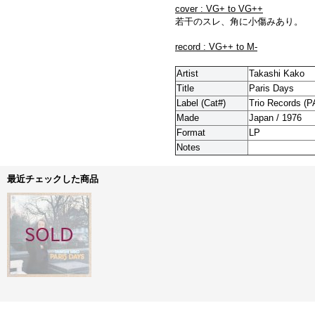
cover : VG+ to VG++
若干のスレ、角に小傷みあり。
record : VG++ to M-
Artist
Takashi Kako
Title
Paris Days
Label (Cat#)
Trio Records (P
Made
Japan / 1976
Format
LP
Notes
最近チェックした商品