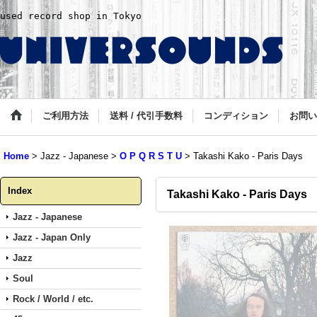
used record shop in Tokyo
ご利用方法
送料 / 代引手数料
コンディション
お問い
Home
>
Jazz - Japanese
>
O P Q R S T U
>
Takashi Kako - Paris Days
Index
Takashi Kako - Paris Days
Jazz - Japanese
Jazz - Japan Only
Jazz
Soul
Rock / World / etc.