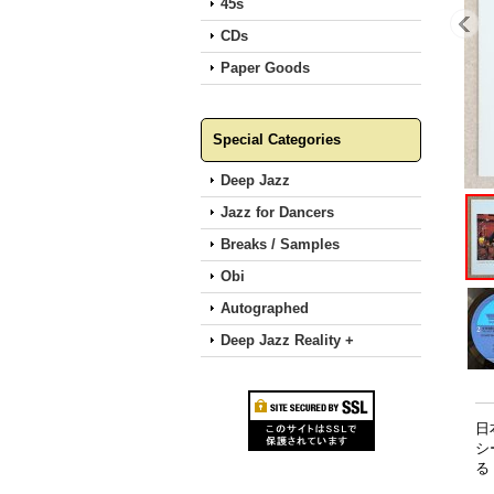
45s
CDs
Paper Goods
Special Categories
Deep Jazz
Jazz for Dancers
Breaks / Samples
Obi
Autographed
Deep Jazz Reality +
日
シ
る