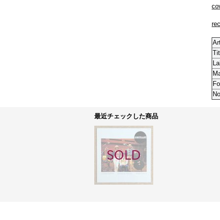
co
re
Ar
Tit
La
M
Fo
No
最近チェックした商品