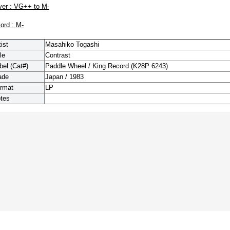
ver : VG++ to M-
cord : M-
tist
Masahiko Togashi
le
Contrast
bel (Cat#)
Paddle Wheel / King Record (K28P 6243)
ade
Japan / 1983
rmat
LP
tes