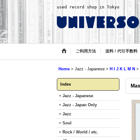
used record shop in Tokyo
ご利用方法
送料 / 代引手数料
Home
>
Jazz - Japanese
>
H I J K L M N
>
Index
Mas
Jazz - Japanese
Jazz - Japan Only
Jazz
Soul
Rock / World / etc.