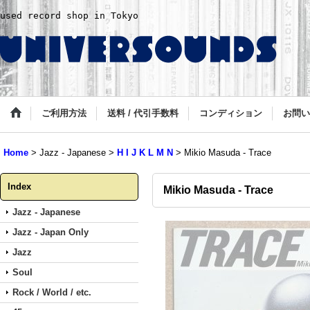
used record shop in Tokyo
ご利用方法
送料 / 代引手数料
コンディション
お問い
Home
>
Jazz - Japanese
>
H I J K L M N
>
Mikio Masuda - Trace
Index
Mikio Masuda - Trace
Jazz - Japanese
Jazz - Japan Only
Jazz
Soul
Rock / World / etc.