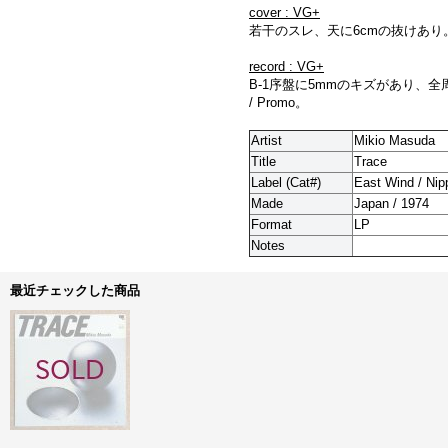
cover : VG+
若干のスレ、天に6cmの抜けあり
record : VG+
B-1序盤に5mmのキズがあり
/ Promo。
Artist
Mikio Masuda
Title
Trace
Label (Cat#)
East Wind / Ni
Made
Japan / 1974
Format
LP
Notes
最近チェックした商品