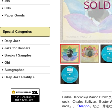
45s
CDs
Paper Goods
Special Categories
Deep Jazz
Jazz for Dancers
Breaks / Samples
Obi
Autographed
Deep Jazz Reality +
Herbie HancockやMarion
cock、Charles Sullivan、Buster
nada」、「
Mappo
」など、秀逸