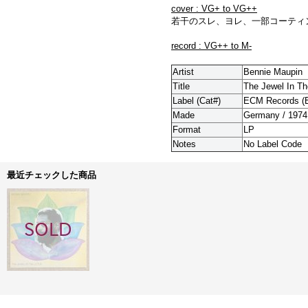
cover : VG+ to VG++
若干のスレ、ヨレ、一部コーティ
record : VG++ to M-
Artist
Bennie Maupin
Title
The Jewel In Th
Label (Cat#)
ECM Records (
Made
Germany / 1974
Format
LP
Notes
No Label Code
最近チェックした商品