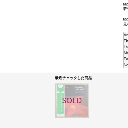
co
若
re
見本
Ar
Tit
La
M
Fo
No
最近チェックした商品