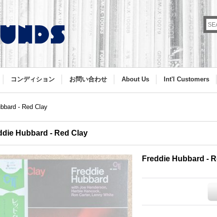
コンディション
お問い合わせ
About Us
Int'l Customers
bbard - Red Clay
ddie Hubbard - Red Clay
Freddie Hubbard - R