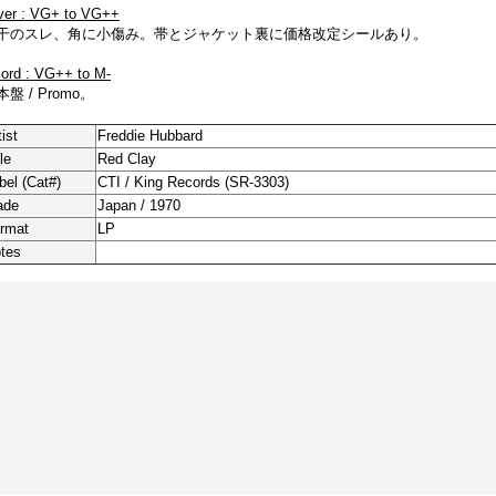
ver : VG+ to VG++
干のスレ、角に小傷み。帯とジャケット裏に価格改定シールあり。
cord : VG++ to M-
盤 / Promo。
tist
Freddie Hubbard
le
Red Clay
bel (Cat#)
CTI / King Records (SR-3303)
ade
Japan / 1970
rmat
LP
tes