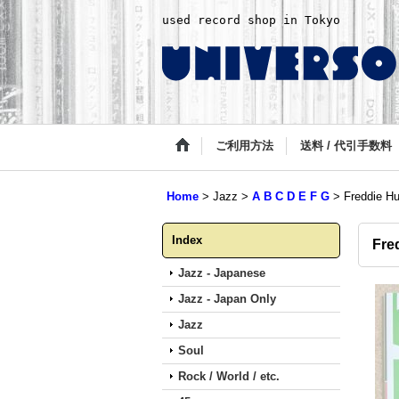
used record shop in Tokyo
ご利用方法
送料 / 代引手数料
Home
>
Jazz
>
A B C D E F G
>
Freddie Hu
Index
Fre
Jazz - Japanese
Jazz - Japan Only
Jazz
Soul
Rock / World / etc.