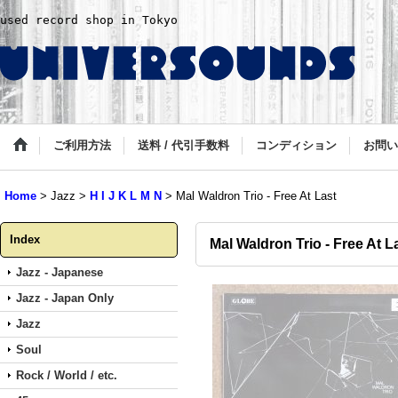
used record shop in Tokyo
ご利用方法
送料 / 代引手数料
コンディション
お問い
Home
>
Jazz
>
H I J K L M N
>
Mal Waldron Trio - Free At Last
Index
Mal Waldron Trio - Free At L
Jazz - Japanese
Jazz - Japan Only
Jazz
Soul
Rock / World / etc.