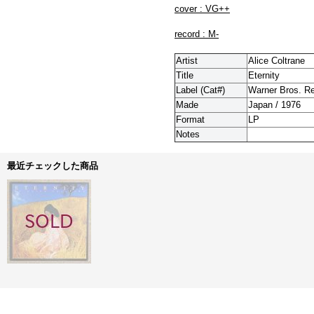
cover : VG++
record : M-
Artist
Alice Coltrane
Title
Eternity
Label (Cat#)
Warner Bros. R
Made
Japan / 1976
Format
LP
Notes
最近チェックした商品