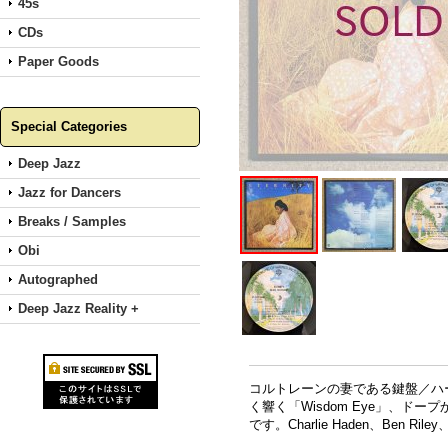
45s
CDs
Paper Goods
Special Categories
Deep Jazz
Jazz for Dancers
Breaks / Samples
Obi
Autographed
Deep Jazz Reality +
コルトレーンの妻である鍵盤／ハープ奏
く響く「Wisdom Eye」、ドー
です。Charlie Haden、Ben Rile