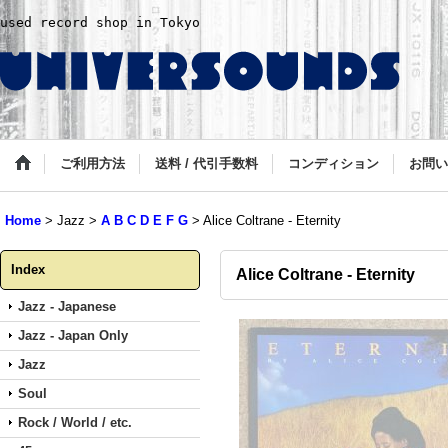
used record shop in Tokyo
ご利用方法
送料 / 代引手数料
コンディション
お問い
Home
>
Jazz
>
A B C D E F G
>
Alice Coltrane - Eternity
Index
Alice Coltrane - Eternity
Jazz - Japanese
Jazz - Japan Only
Jazz
Soul
Rock / World / etc.