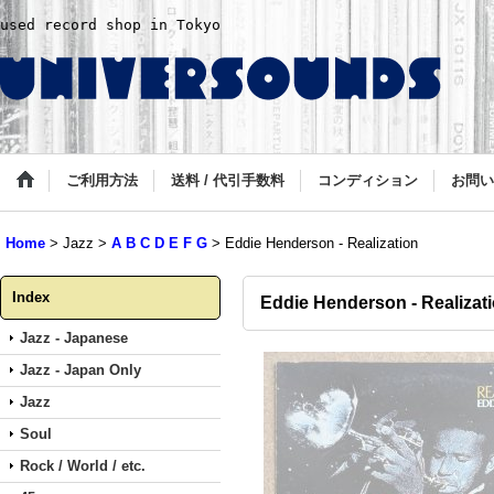
used record shop in Tokyo
ご利用方法
送料 / 代引手数料
コンディション
お問い
Home
>
Jazz
>
A B C D E F G
>
Eddie Henderson - Realization
Index
Eddie Henderson - Realizat
Jazz - Japanese
Jazz - Japan Only
Jazz
Soul
Rock / World / etc.