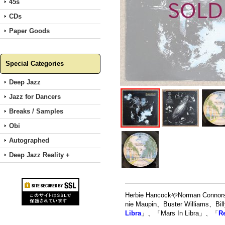
45s
CDs
Paper Goods
Special Categories
Deep Jazz
Jazz for Dancers
Breaks / Samples
Obi
Autographed
Deep Jazz Reality +
Herbie HancockやNorman 
nie Maupin、Buster Wil
Libra
」、「Mars In Libra」、「
Re