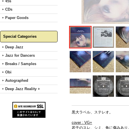
45s
CDs
Paper Goods
Special Categories
Deep Jazz
Jazz for Dancers
Breaks / Samples
Obi
Autographed
Deep Jazz Reality +
黒大ラベル、ステレオ。
cover : VG+
若干のスレ、シミ、角に傷みあり