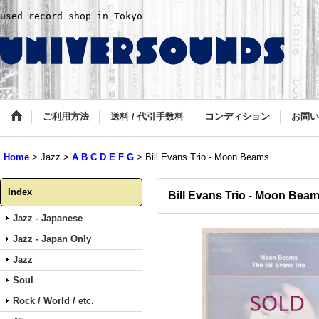
used record shop in Tokyo
ご利用方法
送料 / 代引手数料
コンディション
お問い
Home
>
Jazz
>
A B C D E F G
>
Bill Evans Trio - Moon Beams
Index
Bill Evans Trio - Moon Bea
Jazz - Japanese
Jazz - Japan Only
Jazz
Soul
Rock / World / etc.