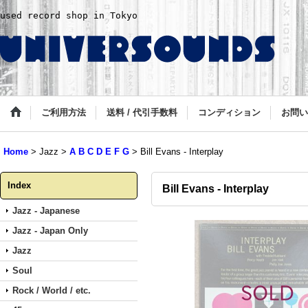
used record shop in Tokyo
ご利用方法
送料 / 代引手数料
コンディション
お問い
Home
>
Jazz
>
A B C D E F G
>
Bill Evans - Interplay
Index
Bill Evans - Interplay
Jazz - Japanese
Jazz - Japan Only
Jazz
Soul
Rock / World / etc.