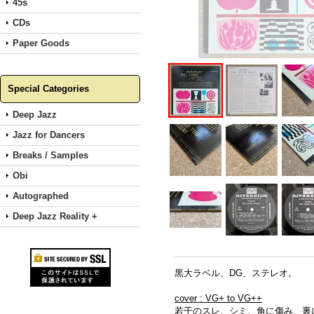
45s
CDs
Paper Goods
Special Categories
Deep Jazz
Jazz for Dancers
Breaks / Samples
Obi
Autographed
Deep Jazz Reality +
黒大ラベル、DG、ステレオ。
cover : VG+ to VG++
若干のスレ、シミ、角に傷み、裏