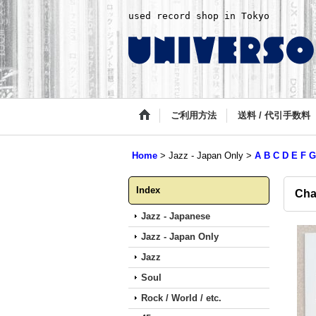
used record shop in Tokyo
ご利用方法
送料 / 代引手数料
Home
>
Jazz - Japan Only
>
A B C D E F G
Index
Char
Jazz - Japanese
Jazz - Japan Only
Jazz
Soul
Rock / World / etc.