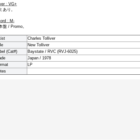
ver : VG+
ミあり。
cord : M-
盤 / Promo。
tist
Charles Tolliver
le
New Tolliver
bel (Cat#)
Baystate / RVC (RVJ-6025)
ade
Japan / 1978
rmat
LP
tes