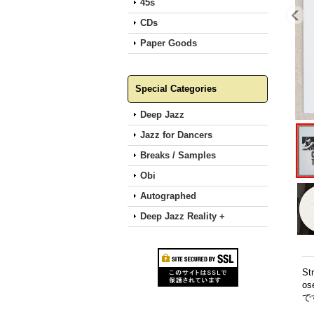
45s
CDs
Paper Goods
Special Categories
Deep Jazz
Jazz for Dancers
Breaks / Samples
Obi
Autographed
Deep Jazz Reality +
S
o
で