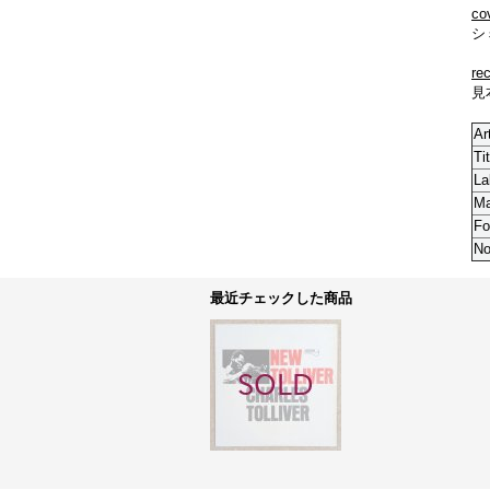
co
シ
re
見本
Ar
Tit
La
M
Fo
No
最近チェックした商品