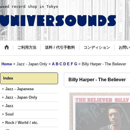
used record shop in Tokyo
ご利用方法
送料 / 代引手数料
コンディション
お問い
Home
>
Jazz - Japan Only
>
A B C D E F G
>
Billy Harper - The Believer
Index
Billy Harper - The Believer
Jazz - Japanese
Jazz - Japan Only
Jazz
Soul
Rock / World / etc.