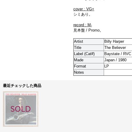
cover : VG+
シミあり。
record : M-
見本盤 / Promo。
Artist
Billy Harper
Title
The Believer
Label (Cat#)
Baystate / RVC
Made
Japan / 1980
Format
LP
Notes
最近チェックした商品