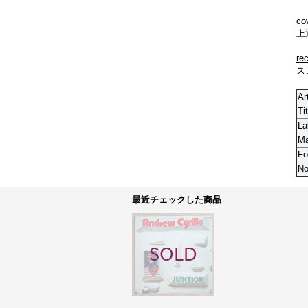
co
上
re
ス
Ar
Tit
La
M
Fo
No
最近チェックした商品