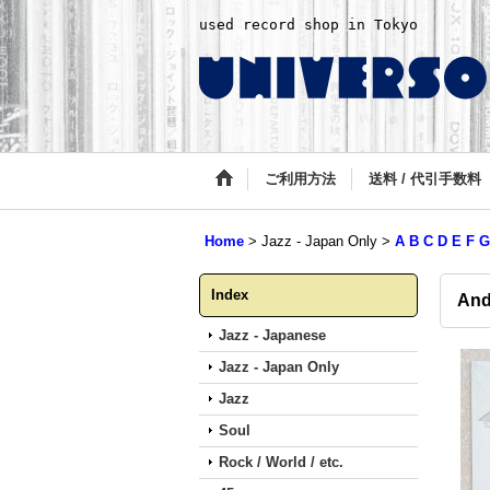
used record shop in Tokyo
ご利用方法
送料 / 代引手数料
Home
>
Jazz - Japan Only
>
A B C D E F G
Index
And
Jazz - Japanese
Jazz - Japan Only
Jazz
Soul
Rock / World / etc.