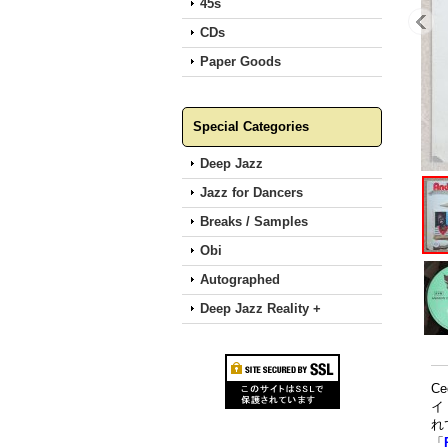
45s
CDs
Paper Goods
Special Categories
Deep Jazz
Jazz for Dancers
Breaks / Samples
Obi
Autographed
Deep Jazz Reality +
C
イ
れ
「