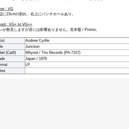
ver : VG
辺に23cmの割れ、右上にパンチホールあり。
cord : VG+ to VG++
レが散見しますが音には影響ありません。見本盤 / Promo。
tist
Andrew Cyrille
le
Junction
bel (Cat#)
Whynot / Trio Records (PA-7157)
ade
Japan / 1976
rmat
LP
tes